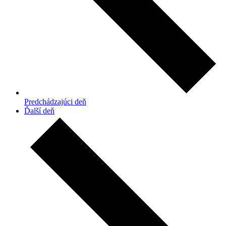
Predchádzajúci deň
Ďalší deň